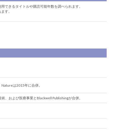
利用できるタイトルや購読可能年数を調べられます。
れます。
併。Natureは2015年に合併。
技術、および医療事業とBlackwell Publishingが合併。