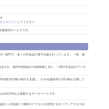
す
からログイン
してください
の文献提供サービスです。
rd大学図書館の一部門で、多くの学会誌の電子出版を行っています。 一部、無
ticlesが統合され、国内学術雑誌の文献検索と共に、一部の学会誌のアーカ
学技術刊行物の発行を支援し、EJや会議録等の刊行物を公開して
を600万件以上搭載するデータベースです。
論文への迅速かつ無料のアクセスを実現するオープンアクセス出