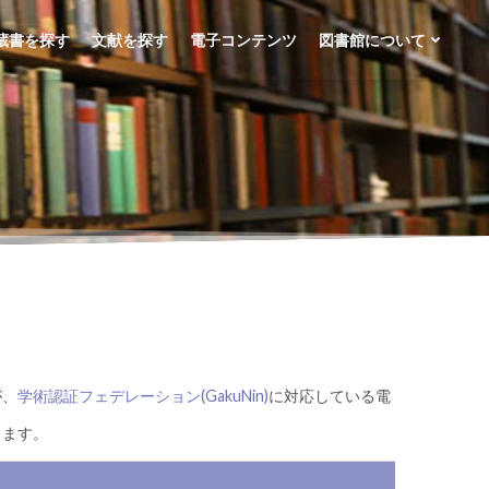
蔵書を探す
文献を探す
電子コンテンツ
図書館について
が、
学術認証フェデレーション(GakuNin)
に対応している電
ります。