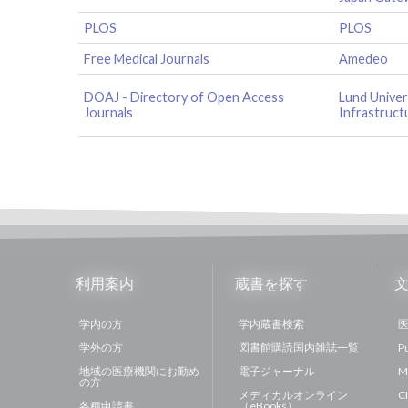
PLOS
PLOS
Free Medical Journals
Amedeo
DOAJ - Directory of Open Access
Lund Univers
Journals
Infrastruct
利用案内
蔵書を探す
学内の方
学内蔵書検索
医
学外の方
図書館購読国内雑誌一覧
P
地域の医療機関にお勤め
電子ジャーナル
M
の方
メディカルオンライン
C
各種申請書
（eBooks）