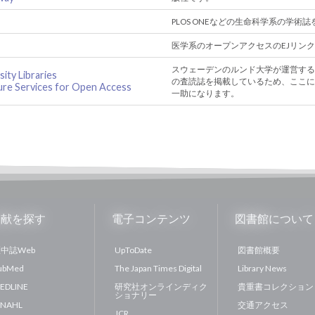
PLOS ONEなどの生命科学系の学
医学系のオープンアクセスのEJリン
スウェーデンのルンド大学が運営する
ity Libraries
の査読誌を掲載しているため、ここに
ure Services for Open Access
一助になります。
文献を探す
電子コンテンツ
図書館について
中誌Web
UpToDate
図書館概要
ubMed
The Japan Times Digital
Library News
EDLINE
研究社オンラインディク
貴重書コレクション
ショナリー
INAHL
交通アクセス
JCR