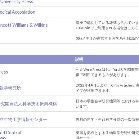
 University Press
dical Accosiation
講座で購読している雑誌も含んでいま
ncott Williams & Wilkins
GakuNinでご利用される場合は
こちら
(株)メテオが運営する医学系和雑誌
説明
HighWire PressはStanfo
ress
償で利用できるものがあります。
2022年4月1日より、CiNii Ar
立情報学研究所
イブが利用できます。
日本の学協会や研究機関等における科
国立研究開発法人科学技術振興機構
います。
 米国立生物工学情報センター
無料の医学・生命科学分野の一次情報
ed Central
英国を拠点とする生物医学分野の研究
way
版社です。