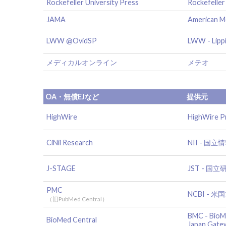
Rockefeller University Press
Rockefeller
JAMA
American Me
LWW @OvidSP
LWW - Lippi
メディカルオンライン
メテオ
OA・無償EJなど
提供元
HighWire
HighWire P
CiNii Research
NII - 国
J-STAGE
JST - 
PMC
NCBI -
（旧PubMed Central）
BMC - BioM
BioMed Central
Japan Gate