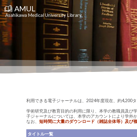
コ
AMUL
ン
テ
Asahikawa Medical University Library.
ン
ツ
へ
ス
キ
ッ
プ
利用できる電子ジャーナルは、2024年度現在、約4,20
学術研究及び教育目的の利用に限り、本学の教職員及び
子ジャーナルについては、本学のアカウントにより学外
なお、
短時間に大量のダウンロード（雑誌全体等）及び
タイトル一覧