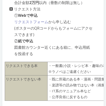
合計金額
2万円
以内（冊数の制限は無し）
リクエスト方法
①
Webで申込
リクエストフォーム
から申し込む
(ポスターのQRコードからもフォームにアクセ
スできます)
②
紙で申込
図書館カウンター近くにある箱に、申込用紙
を投函する
リクエストできる本
・一般書(小説・レシピ本・趣味の本et
※ラノベはご遠慮ください
リクエストできない本
・既に所蔵のある本・漫画・問題集
・楽譜等の読み物ではない本（画集等
・IT系のマニュアル本など
・公序良俗に反するもの