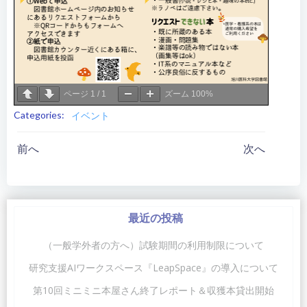
ページ
1
/
1
ズーム
100%
Categories:
イベント
投
投
前へ
次へ
稿
稿
ナ
ナ
最近の投稿
ビ
ビ
（一般学外者の方へ）試験期間の利用制限について
ゲ
ゲ
研究支援AIワークスペース『LeapSpace』の導入について
第10回ミニミニ本屋さん終了レポート＆収獲本貸出開始
ー
ー