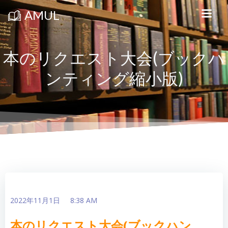
コ
ン
AMUL
テ
ン
ツ
へ
ス
本のリクエスト大会(ブックハ
キ
ッ
ンティング縮小版)
プ
2022年11月1日
8:38 AM
本のリクエスト大会(ブックハン