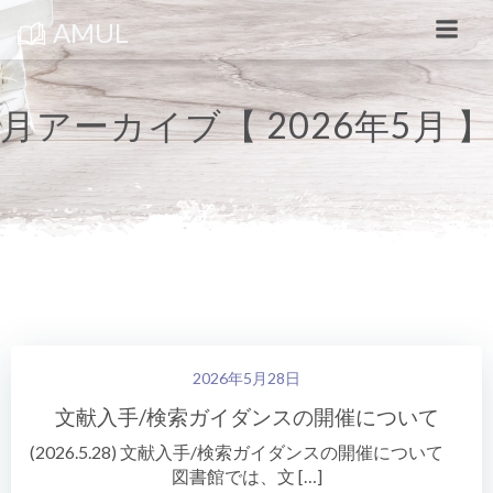
コ
ン
AMUL
テ
ン
ツ
へ
ス
月アーカイブ【 2026年5月 】
キ
ッ
プ
2026年5月28日
文献入手/検索ガイダンスの開催について
(2026.5.28) 文献入手/検索ガイダンスの開催について
図書館では、文 […]