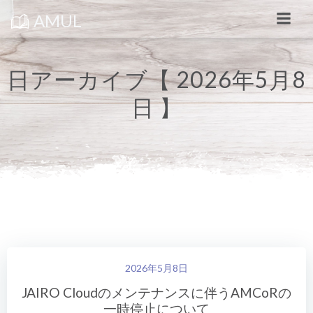
コ
ン
AMUL
テ
ン
ツ
へ
ス
日アーカイブ【 2026年5月8
キ
ッ
日 】
プ
2026年5月8日
JAIRO Cloudのメンテナンスに伴うAMCoRの
一時停止について