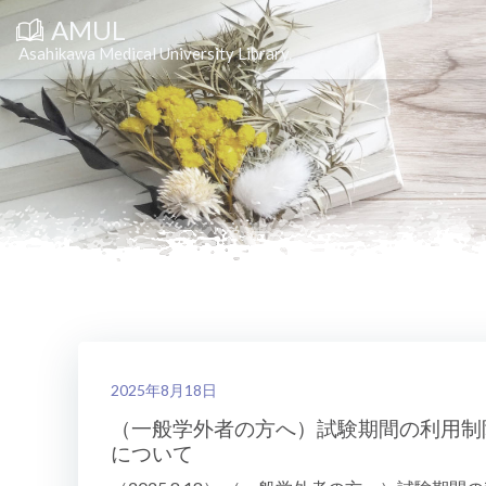
コ
AMUL
ン
テ
Asahikawa Medical University Library.
ン
ツ
へ
ス
キ
ッ
プ
2025年8月18日
（一般学外者の方へ）試験期間の利用制
について