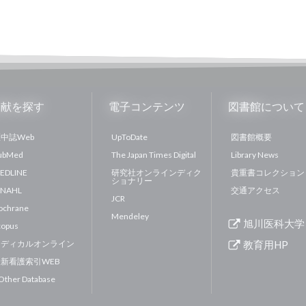
文献を探す
電子コンテンツ
図書館について
中誌Web
UpToDate
図書館概要
ubMed
The Japan Times Digital
Library News
EDLINE
研究社オンラインディク
貴重書コレクション
ショナリー
INAHL
交通アクセス
JCR
ochrane
Mendeley
旭川医科大学
copus
メディカルオンライン
教育用HP
新看護索引WEB
 Other Database