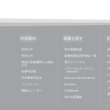
利用案内
蔵書を探す
学内の方
学内蔵書検索
医
学外の方
図書館購読国内雑誌一覧
P
地域の医療機関にお勤め
電子ジャーナル
M
の方
メディカルオンライン
C
各種申請書
（eBooks）
C
学内事務手続き
Maruzen eBook Library
S
パンフレット
KinoDen
開館カレンダー
CiNiiBooks
最
旭川市図書館
..