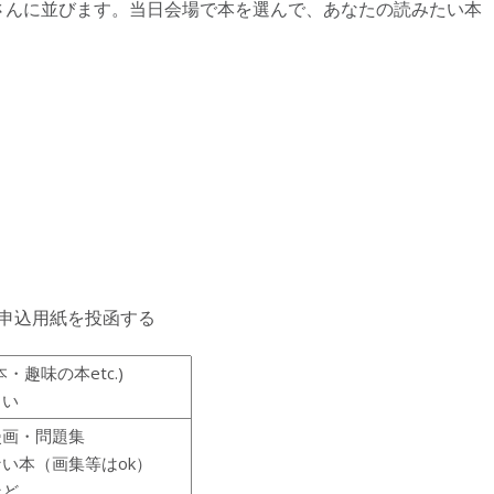
んに並びます。当日会場で本を選んで、あなたの読みたい本
申込用紙を投函する
趣味の本etc.)
さい
漫画・問題集
い本（画集等はok）
など