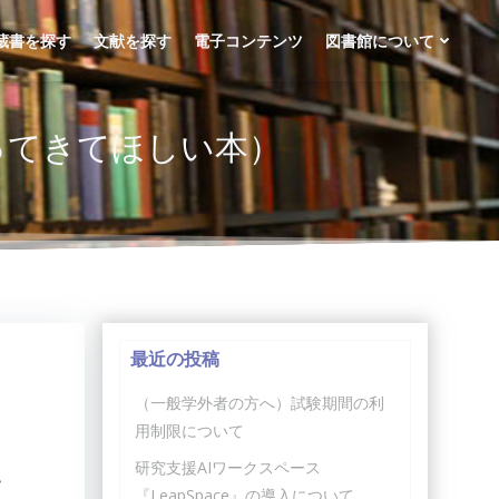
蔵書を探す
文献を探す
電子コンテンツ
図書館について
ってきてほしい本）
最近の投稿
（一般学外者の方へ）試験期間の利
用制限について
研究支援AIワークスペース
て
『LeapSpace』の導入について