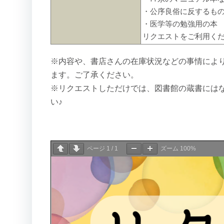
・公序良俗に反するも
・医学等の勉強用の本
リクエストをご利用く
※内容や、書店さんの在庫状況などの事情によ
ます。ご了承ください。
※リクエストしただけでは、図書館の蔵書には
い♪
ページ
1
/
1
ズーム
100%