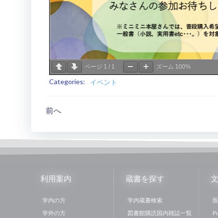
ページ
1
/
1
ズーム
100%
Categories:
イベント
投
前へ
稿
ナ
ビ
利用案内
蔵書を探す
ゲ
学内の方
学内蔵書検索
医
学外の方
図書館購読国内雑誌一覧
P