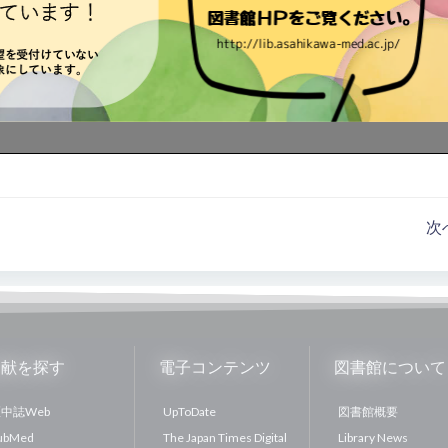
投
次
稿
ナ
ビ
文献を探す
電子コンテンツ
図書館について
ゲ
中誌Web
UpToDate
図書館概要
ubMed
The Japan Times Digital
Library News