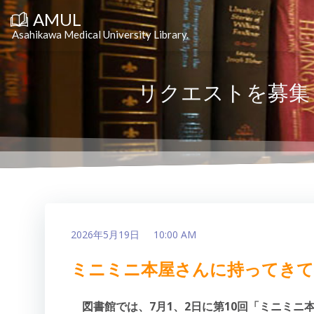
コ
AMUL
ン
テ
Asahikawa Medical University Library.
ン
ツ
へ
ス
キ
リクエストを募集
ッ
プ
2026年5月19日
10:00 AM
ミニミニ本屋さんに持ってきて
図書館では、7月1、2日に第10回「ミニミ