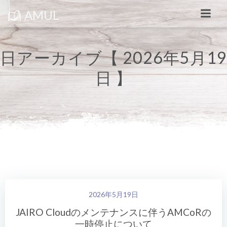
コ
ン
AMUL
テ
ン
ツ
へ
ス
日アーカイブ【 2026年5月19
キ
ッ
日 】
プ
2026年5月19日
JAIRO Cloudのメンテナンスに伴うAMCoRの
一時停止について