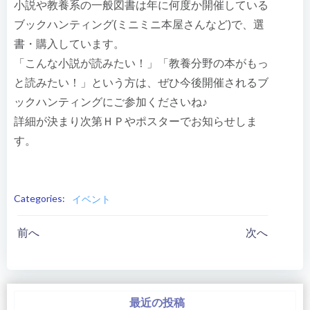
小説や教養系の一般図書は年に何度か開催している
ブックハンティング(ミニミニ本屋さんなど)で、選
書・購入しています。
「こんな小説が読みたい！」「教養分野の本がもっ
と読みたい！」という方は、ぜひ今後開催されるブ
ックハンティングにご参加くださいね♪
詳細が決まり次第ＨＰやポスターでお知らせしま
す。
Categories:
イベント
投
投
前へ
次へ
稿
稿
ナ
ナ
最近の投稿