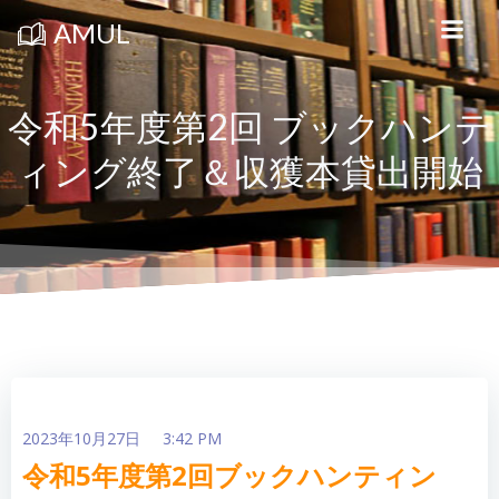
コ
ン
AMUL
テ
ン
ツ
へ
ス
令和5年度第2回 ブックハンテ
キ
ッ
ィング終了＆収獲本貸出開始
プ
2023年10月27日
3:42 PM
令和5年度第2回ブックハンティン