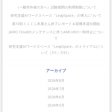
ビ
ビ
（一般学外者の方へ）試験期間の利用制限について
ゲ
ゲ
研究支援AIワークスペース『LeapSpace』の導入について
第10回ミニミニ本屋さん終了レポート＆収獲本貸出開始
ー
ー
JAIRO Cloudのメンテナンスに伴うAMCoRの一時停止につい
シ
シ
て
ョ
ョ
研究支援AIワークスペース『LeapSpace』のトライアルにつ
いて（7/1～7/31）
ン
ン
アーカイブ
2026年8月
2026年7月
2026年6月
2026年5月