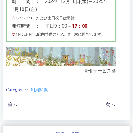
期 間 ： 2024年12月18日(水)～2025年
1月10日(金)
※
12/27-1/3、および土日祝日は閉館
開館時間 ： 平日9：00～
17：00
※
1月6日(月)は館内整備のため、9：30に開館します。
情報サービス係
Categories:
利用関係
投
投
前へ
次へ
稿
稿
ナ
ナ