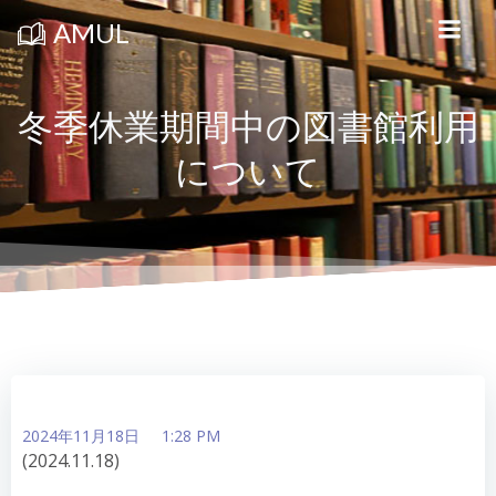
コ
ン
AMUL
テ
ン
ツ
へ
ス
冬季休業期間中の図書館利用
キ
ッ
について
プ
2024年11月18日
1:28 PM
(2024.11.18)