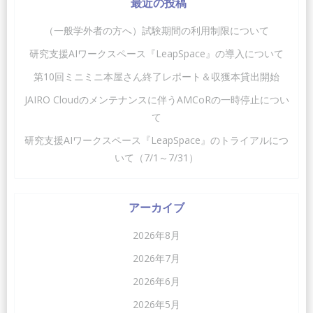
最近の投稿
ビ
ビ
（一般学外者の方へ）試験期間の利用制限について
ゲ
ゲ
研究支援AIワークスペース『LeapSpace』の導入について
第10回ミニミニ本屋さん終了レポート＆収獲本貸出開始
ー
ー
JAIRO Cloudのメンテナンスに伴うAMCoRの一時停止につい
シ
シ
て
ョ
ョ
研究支援AIワークスペース『LeapSpace』のトライアルにつ
いて（7/1～7/31）
ン
ン
アーカイブ
2026年8月
2026年7月
2026年6月
2026年5月