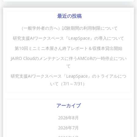
稿
稿
ナ
ナ
最近の投稿
ビ
ビ
（一般学外者の方へ）試験期間の利用制限について
ゲ
ゲ
研究支援AIワークスペース『LeapSpace』の導入について
第10回ミニミニ本屋さん終了レポート＆収獲本貸出開始
ー
ー
JAIRO Cloudのメンテナンスに伴うAMCoRの一時停止につい
シ
シ
て
ョ
ョ
研究支援AIワークスペース『LeapSpace』のトライアルにつ
いて（7/1～7/31）
ン
ン
アーカイブ
2026年8月
2026年7月