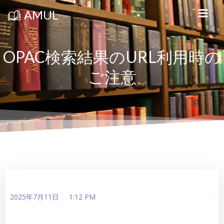
コ
ン
AMUL
テ
ン
ツ
へ
ス
OPAC検索結果のURL利用時の
キ
ッ
ご注意
プ
2025年7月11日
1:12 PM