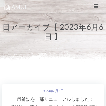
コ
ン
AMUL
テ
ン
ツ
へ
ス
日アーカイブ【 2023年6月6
キ
ッ
日 】
プ
2023年6月6日
一般雑誌を一部リニューアルしました！