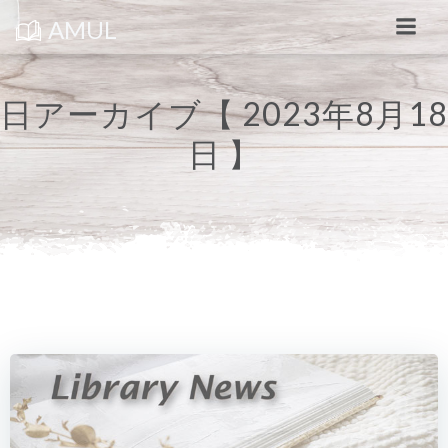
コ
ン
AMUL
テ
ン
ツ
へ
ス
日アーカイブ【 2023年8月18
キ
ッ
日 】
プ