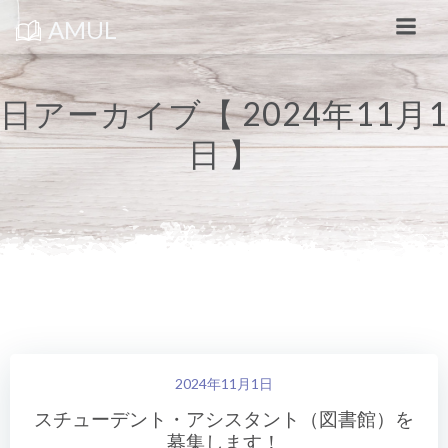
コ
ン
AMUL
テ
ン
ツ
へ
ス
日アーカイブ【 2024年11月1
キ
ッ
日 】
プ
2024年11月1日
スチューデント・アシスタント（図書館）を
募集します！